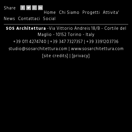
i
Share
Home
Chi Siamo
Progetti
Attivita'
M
c
News
Contattaci
Social
e
SOS Architettura
-Via Vittorio Andreis 18/B - Cortile del
e
Maglio - 10152 Torino - Italy
n
+39 011 4274740 | +39 347 7327357 | +39 3391203736
r
studio@sosarchitettura.com
|
www.sosarchitettura.com
u
[site credits]
|
[privacy]
c
p
a
r
i
n
c
i