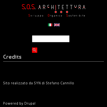
Jump to navigation
C
F
e
r
o
c
Credits
a
r
m
d
Sito realizzato da
SYN
di Stefano Cannillo
i
r
Powered by Drupal