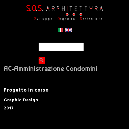
Jump to navigation
C
F
e
r
o
c
AC-Amministrazione Condomini
a
r
m
Progetto in corso
d
Graphic Design
2017
i
r