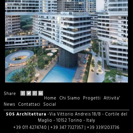
Share
Home
Chi Siamo
Progetti
Attivita'
M
News
Contattaci
Social
e
SOS Architettura
-Via Vittorio Andreis 18/B - Cortile del
Maglio - 10152 Torino - Italy
n
+39 011 4274740 | +39 347 7327357 | +39 3391203736