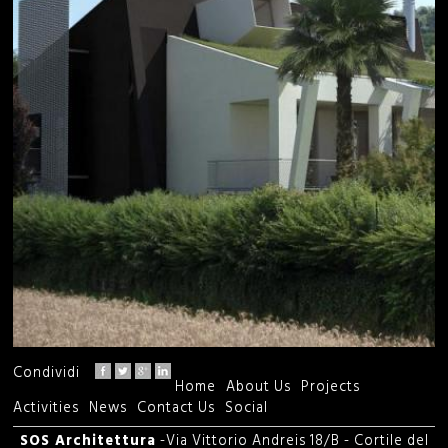
Condividi
Home
About Us
Projects
M
Activities
News
Contact Us
Social
a
SOS Architettura
-Via Vittorio Andreis 18/B - Cortile del