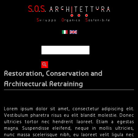
Jump to navigation
S
S
e
a
e
r
Restoration, Conservation and
c
a
h
Architectural Retraining
r
c
Lorem ipsum dolor sit amet, consectetur adipiscing elit.
Vestibulum pharetra risus eu elit blandit molestie. Donec
h
ultricies tortor nec hendrerit laoreet. Etiam a egestas
magna. Suspendisse eleifend, neque in mollis ultricies,
f
nunc massa scelerisque nibh, eu laoreet velit ligula nec