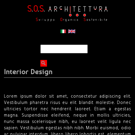
Jump to navigation
S
S
e
a
e
r
Interior Design
c
a
h
r
Lorem ipsum dolor sit amet, consectetur adipiscing elit.
c
Vestibulum pharetra risus eu elit blandit molestie. Donec
ultricies tortor nec hendrerit laoreet. Etiam a egestas
h
magna. Suspendisse eleifend, neque in mollis ultricies,
nunc massa scelerisque nibh, eu laoreet velit ligula nec
f
sapien. Vestibulum egestas nibh nibh. Morbi euismod, odio
ac pulvinar interdum, libero libero lobortis est, elementum